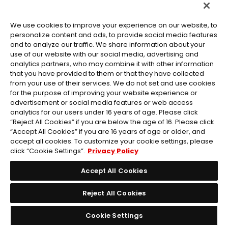
Le moment où Roger lance son
« Trépas
divin » est inclus sous forme
de carte
We use cookies to improve your experience on our website, to
Événement avec
des estampillages.
personalize content and ads, to provide social media features
and to analyze our traffic. We share information about your
use of our website with our social media, advertising and
analytics partners, who may combine it with other information
that you have provided to them or that they have collected
from your use of their services. We do not set and use cookies
for the purpose of improving your website experience or
Carte Spéciale
advertisement or social media features or web access
Version WANTED
analytics for our users under 16 years of age. Please click
“Reject All Cookies” if you are below the age of 16. Please click
“Accept All Cookies” if you are 16 years of age or older, and
accept all cookies. To customize your cookie settings, please
DÉTAILS
click “Cookie Settings”.
Privacy Policy
Accept All Cookies
Reject All Cookies
Cookie Settings