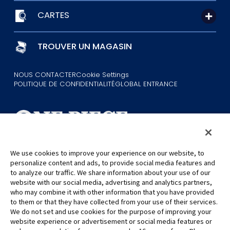
CARTES
TROUVER UN MAGASIN
NOUS CONTACTER
Cookie Settings
POLITIQUE DE CONFIDENTIALITÉ
GLOBAL ENTRANCE
We use cookies to improve your experience on our website, to
personalize content and ads, to provide social media features and
©Eiichiro Oda/Shueisha
©Eiichiro Oda/Shueisha, Toei Animation
to analyze our traffic. We share information about your use of our
website with our social media, advertising and analytics partners,
who may combine it with other information that you have provided
Toutes les images, textes et données de ce site web ne peuvent être
to them or that they have collected from your use of their services.
reproduits sans autorisation.
We do not set and use cookies for the purpose of improving your
Veuillez noter que les images utilisées sur ce site peuvent différer du
website experience or advertisement or social media features or
produit final, car celui-ci est encore en cours de développement.