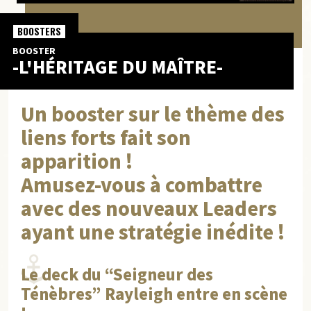
BOOSTERS
BOOSTER
-L'HÉRITAGE DU MAÎTRE-
Un booster sur le thème des
liens forts fait son
apparition !
Amusez-vous à combattre
avec des nouveaux Leaders
ayant une stratégie inédite !
Le deck du “Seigneur des
Ténèbres” Rayleigh entre en scène