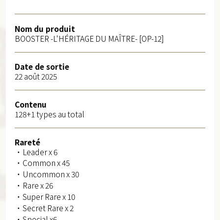
Nom du produit
BOOSTER -L'HÉRITAGE DU MAÎTRE- [OP-12]
Date de sortie
22 août 2025
Contenu
128+1 types au total
Rareté
・Leader x 6
・Common x 45
・Uncommon x 30
・Rare x 26
・Super Rare x 10
・Secret Rare x 2
・Special x6