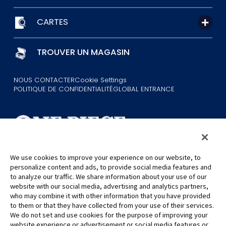
CARTES
TROUVER UN MAGASIN
NOUS CONTACTER
Cookie Settings
POLITIQUE DE CONFIDENTIALITÉ
GLOBAL ENTRANCE
We use cookies to improve your experience on our website, to
©Eiichiro Oda/Shueisha
personalize content and ads, to provide social media features and
©Eiichiro Oda/Shueisha, Toei Animation
to analyze our traffic. We share information about your use of our
website with our social media, advertising and analytics partners,
who may combine it with other information that you have provided
Toutes les images, textes et données de ce site web ne peuvent être
to them or that they have collected from your use of their services.
reproduits sans autorisation.
We do not set and use cookies for the purpose of improving your
Veuillez noter que les images utilisées sur ce site peuvent différer du
website experience or advertisement or social media features or