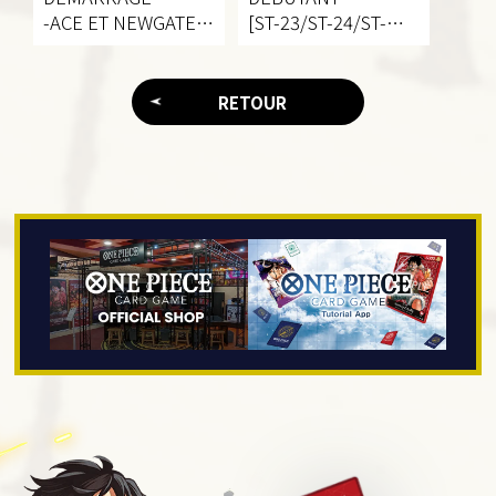
-ACE ET NEWGATE-
[ST-23/ST-24/ST-
[ST-22]
25/ST-26/ST-27/ST-
28]
RETOUR