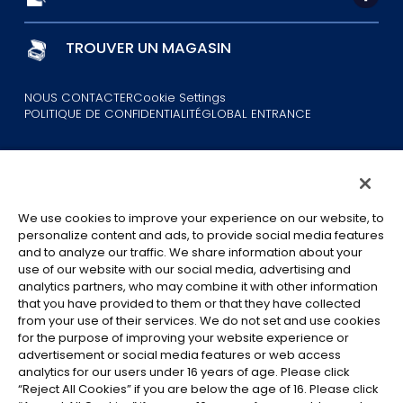
TROUVER UN MAGASIN
NOUS CONTACTER
Cookie Settings
POLITIQUE DE CONFIDENTIALITÉ
GLOBAL ENTRANCE
We use cookies to improve your experience on our website, to
personalize content and ads, to provide social media features
©Eiichiro Oda/Shueisha
and to analyze our traffic. We share information about your
©Eiichiro Oda/Shueisha, Toei Animation
use of our website with our social media, advertising and
analytics partners, who may combine it with other information
that you have provided to them or that they have collected
Toutes les images, textes et données de ce site web ne peuvent être
from your use of their services. We do not set and use cookies
reproduits sans autorisation.
for the purpose of improving your website experience or
Veuillez noter que les images utilisées sur ce site peuvent différer du
advertisement or social media features or web access
produit final, car celui-ci est encore en cours de développement.
analytics for our users under 16 years of age. Please click
“Reject All Cookies” if you are below the age of 16. Please click
*Apple et le logo Apple sont des marques commerciales d'Apple