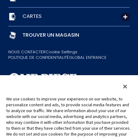
CARTES
TROUVER UN MAGASIN
NOUS CONTACTER
Cookie Settings
POLITIQUE DE CONFIDENTIALITÉ
GLOBAL ENTRANCE
We use cookies to improve your experience on our website, to
personalize content and ads, to provide social media features and
©Eiichiro Oda/Shueisha
©Eiichiro Oda/Shueisha, Toei Animation
to analyze our traffic. We share information about your use of our
website with our social media, advertising and analytics partners,
who may combine it with other information that you have provided
Toutes les images, textes et données de ce site web ne peuvent être
to them or that they have collected from your use of their services.
reproduits sans autorisation.
We do not set and use cookies for the purpose of improving your
Veuillez noter que les images utilisées sur ce site peuvent différer du