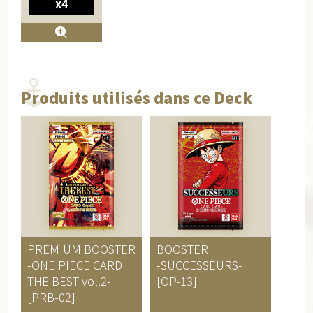
x4
Produits utilisés dans ce Deck
PREMIUM BOOSTER
BOOSTER
-ONE PIECE CARD
-SUCCESSEURS-
THE BEST vol.2-
[OP-13]
[PRB-02]