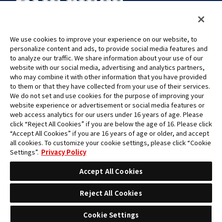
We use cookies to improve your experience on our website, to
personalize content and ads, to provide social media features and
©Eiichiro Oda/Shueisha
©Eiichiro Oda/Shueisha, Toei Animation
to analyze our traffic. We share information about your use of our
website with our social media, advertising and analytics partners,
who may combine it with other information that you have provided
Toutes les images, textes et données de ce site web ne peuvent être
to them or that they have collected from your use of their services.
reproduits sans autorisation.
We do not set and use cookies for the purpose of improving your
Veuillez noter que les images utilisées sur ce site peuvent différer du
website experience or advertisement or social media features or
produit final, car celui-ci est encore en cours de développement.
web access analytics for our users under 16 years of age. Please
click “Reject All Cookies” if you are below the age of 16. Please click
*Apple et le logo Apple sont des marques commerciales d'Apple
“Accept All Cookies” if you are 16 years of age or older, and accept
Inc. en Amérique du Nord ou dans la région concernée. App Store
all cookies. To customize your cookie settings, please click “Cookie
est une marque de service d'Apple Inc.
Settings”.
Privacy Policy
*Google Play et le logo Google Play sont des marques commerciales
ou des marques déposées de Google LLC.
Accept All Cookies
Reject All Cookies
Cookie Settings