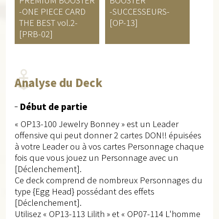
-ONE PIECE CARD
-SUCCESSEURS-
THE BEST vol.2-
[OP-13]
[PRB-02]
Analyse du Deck
Début de partie
« OP13-100 Jewelry Bonney » est un Leader
offensive qui peut donner 2 cartes DON!! épuisées
à votre Leader ou à vos cartes Personnage chaque
fois que vous jouez un Personnage avec un
[Déclenchement].
Ce deck comprend de nombreux Personnages du
type {Egg Head} possédant des effets
[Déclenchement].
Utilisez « OP13-113 Lilith » et « OP07-114 L'homme