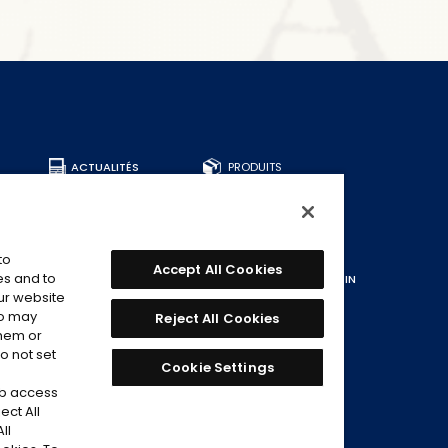
ACTUALITÉS
PRODUITS
TOUS LES PRODUITS
DECKS
BOOSTERS
to
AUTRE
Accept All Cookies
es and to
CARTES
TROUVER UN MAGASIN
our website
TROUVER DES CARTES
ho may
Reject All Cookies
DECKS RECOMMANDÉS
them or
o not set
Cookie Settings
eb access
NCE
ect All
ll