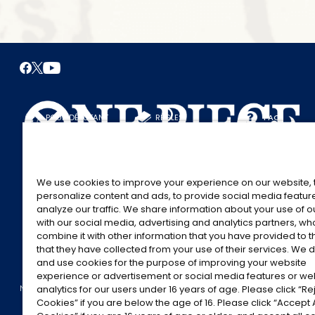
POUR DÉBUTANT
RÈGLES
FAQ
POUR BIEN COMMENCER
RÈGLES
JOUER
GUIDE DU JEU
We use cookies to improve your experience on our website, 
personalize content and ads, to provide social media featur
ÉVÉNEMENTS
analyze our traffic. We share information about your use of 
with our social media, advertising and analytics partners, w
combine it with other information that you have provided to 
that they have collected from your use of their services. We d
and use cookies for the purpose of improving your website
experience or advertisement or social media features or w
©Eiichiro Oda/Shueisha
©Eiichiro Oda/Shueisha, Toei Animation
NOUS CONTACTER
Cookie Settings
POLITIQUE DE CONFIDENTIALITÉ
GLOBAL ENTRA
analytics for our users under 16 years of age. Please click “Rej
Cookies” if you are below the age of 16. Please click “Accept A