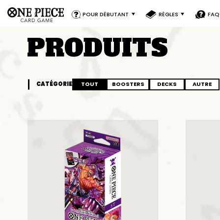
POUR DÉBUTANT
RÈGLES
FAQ
PRODUITS
CATÉGORIE
TOUT
BOOSTERS
DECKS
AUTRE