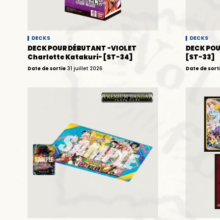
DECKS
DECKS
DECK POUR DÉBUTANT -VIOLET
DECK POU
Charlotte Katakuri- [ST-34]
[ST-33]
Date de sortie
31 juillet 2026
Date de sort