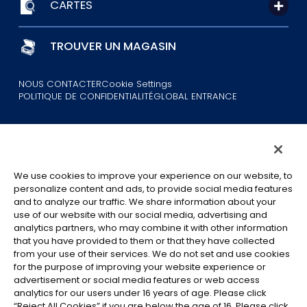
CARTES
TROUVER UN MAGASIN
NOUS CONTACTER
Cookie Settings
POLITIQUE DE CONFIDENTIALITÉ
GLOBAL ENTRANCE
We use cookies to improve your experience on our website, to
personalize content and ads, to provide social media features
©Eiichiro Oda/Shueisha
and to analyze our traffic. We share information about your
©Eiichiro Oda/Shueisha, Toei Animation
use of our website with our social media, advertising and
analytics partners, who may combine it with other information
that you have provided to them or that they have collected
Toutes les images, textes et données de ce site web ne peuvent être
from your use of their services. We do not set and use cookies
reproduits sans autorisation.
for the purpose of improving your website experience or
Veuillez noter que les images utilisées sur ce site peuvent différer du
advertisement or social media features or web access
produit final, car celui-ci est encore en cours de développement.
analytics for our users under 16 years of age. Please click
“Reject All Cookies” if you are below the age of 16. Please click
*Apple et le logo Apple sont des marques commerciales d'Apple