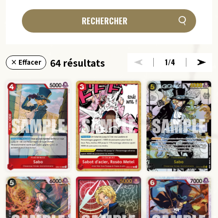
RECHERCHER
64 résultats
1
/4
× Effacer