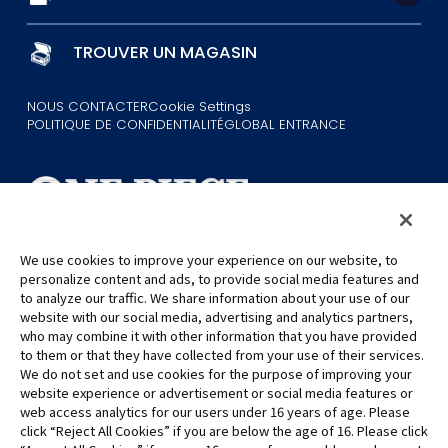
TROUVER UN MAGASIN
NOUS CONTACTER
Cookie Settings
POLITIQUE DE CONFIDENTIALITÉ
GLOBAL ENTRANCE
We use cookies to improve your experience on our website, to
personalize content and ads, to provide social media features and
©Eiichiro Oda/Shueisha
©Eiichiro Oda/Shueisha, Toei Animation
to analyze our traffic. We share information about your use of our
website with our social media, advertising and analytics partners,
who may combine it with other information that you have provided
Toutes les images, textes et données de ce site web ne peuvent être
to them or that they have collected from your use of their services.
reproduits sans autorisation.
We do not set and use cookies for the purpose of improving your
Veuillez noter que les images utilisées sur ce site peuvent différer du
website experience or advertisement or social media features or
produit final, car celui-ci est encore en cours de développement.
web access analytics for our users under 16 years of age. Please
click “Reject All Cookies” if you are below the age of 16. Please click
*Apple et le logo Apple sont des marques commerciales d'Apple