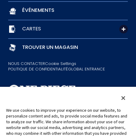
ÉVÉNEMENTS
CARTES
TROUVER UN MAGASIN
NOUS CONTACTER
Cookie Settings
POLITIQUE DE CONFIDENTIALITÉ
GLOBAL ENTRANCE
We use cookies to improve your experience on our website, to
personalize content and ads, to provide social media features and
©Eiichiro Oda/Shueisha
©Eiichiro Oda/Shueisha, Toei Animation
to analyze our traffic. We share information about your use of our
website with our social media, advertising and analytics partners,
who may combine it with other information that you have provided
Toutes les images, textes et données de ce site web ne peuvent être