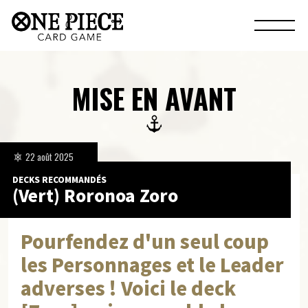
MISE EN AVANT
22 août 2025
DECKS RECOMMANDÉS
(Vert) Roronoa Zoro
Pourfendez d'un seul coup
les Personnages et le Leader
adverses ! Voici le deck