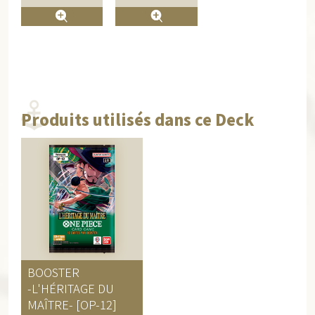
Produits utilisés dans ce Deck
BOOSTER
-L'HÉRITAGE DU
MAÎTRE- [OP-12]