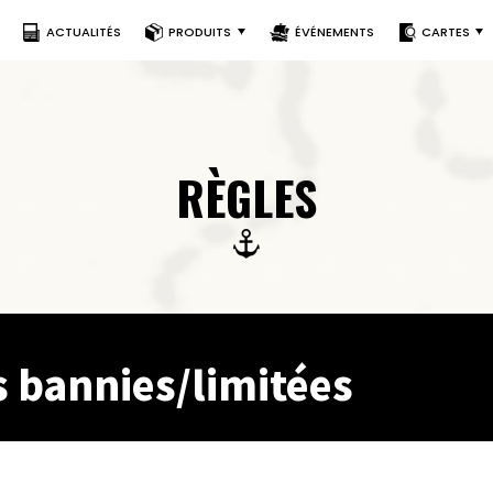
ACTUALITÉS
PRODUITS
ÉVÉNEMENTS
CARTES
RÈGLES
s bannies/limitées