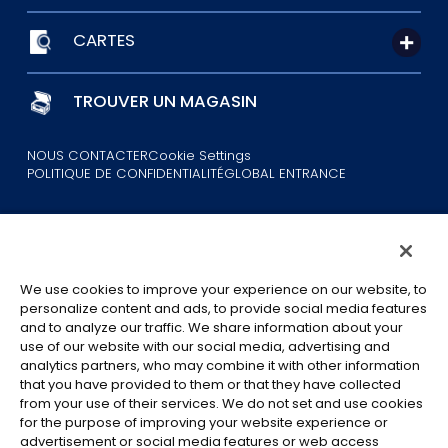
CARTES
TROUVER UN MAGASIN
NOUS CONTACTER
Cookie Settings
POLITIQUE DE CONFIDENTIALITÉ
GLOBAL ENTRANCE
We use cookies to improve your experience on our website, to
personalize content and ads, to provide social media features
and to analyze our traffic. We share information about your
©Eiichiro Oda/Shueisha
©Eiichiro Oda/Shueisha, Toei Animation
use of our website with our social media, advertising and
analytics partners, who may combine it with other information
that you have provided to them or that they have collected
Toutes les images, textes et données de ce site web ne peuvent être
from your use of their services. We do not set and use cookies
reproduits sans autorisation.
for the purpose of improving your website experience or
Veuillez noter que les images utilisées sur ce site peuvent différer du
advertisement or social media features or web access