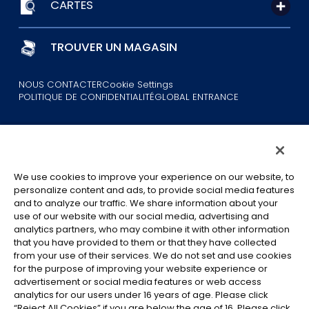
CARTES
TROUVER UN MAGASIN
NOUS CONTACTER
Cookie Settings
POLITIQUE DE CONFIDENTIALITÉ
GLOBAL ENTRANCE
We use cookies to improve your experience on our website, to
personalize content and ads, to provide social media features
and to analyze our traffic. We share information about your
©Eiichiro Oda/Shueisha
©Eiichiro Oda/Shueisha, Toei Animation
use of our website with our social media, advertising and
analytics partners, who may combine it with other information
that you have provided to them or that they have collected
Toutes les images, textes et données de ce site web ne peuvent être
from your use of their services. We do not set and use cookies
reproduits sans autorisation.
for the purpose of improving your website experience or
Veuillez noter que les images utilisées sur ce site peuvent différer du
advertisement or social media features or web access
produit final, car celui-ci est encore en cours de développement.
analytics for our users under 16 years of age. Please click
“Reject All Cookies” if you are below the age of 16. Please click
*Apple et le logo Apple sont des marques commerciales d'Apple