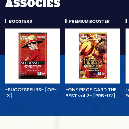
ASSOCIÉS
BOOSTERS
PREMIUM BOOSTER
-SUCCESSEURS- [OP-
-ONE PIECE CARD THE
L
13]
BEST vol.2- [PRB-02]
E