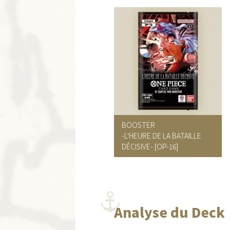
BOOSTER
-L'HEURE DE LA BATAILLE
DÉCISIVE- [OP-16]
Analyse du Deck