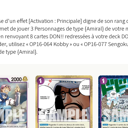
e d'un effet [Activation : Principale] digne de son ra
rmet de jouer 3 Personnages de type {Amiral} de votre 
n renvoyant 8 cartes DON!! redressées à votre deck DON
er, utilisez « OP16-064 Kobby » ou « OP16-077 Sengok
e type {Amiral}.