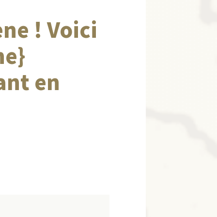
ne ! Voici
ne}
ant en