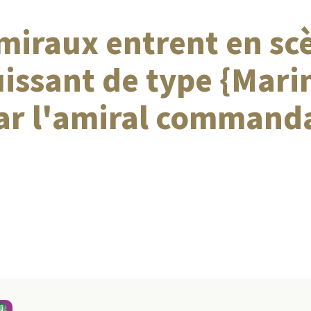
amiraux entrent en scè
issant de type {Mari
par l'amiral command