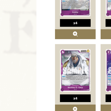
x4
x4