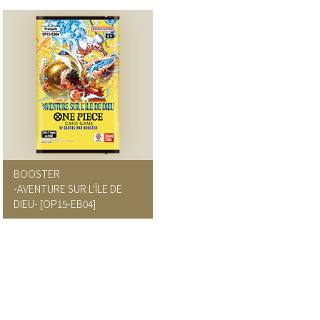
BOOSTER
-AVENTURE SUR L'ÎLE DE
DIEU- [OP15-EB04]