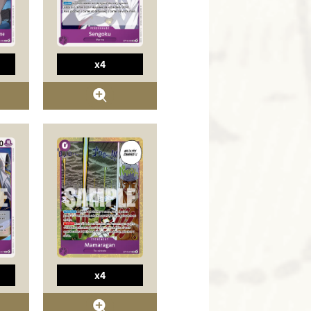
x4
x4