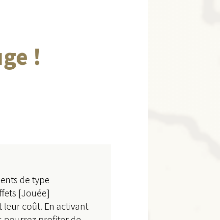
ge !
ents de type
ffets [Jouée]
leur coût. En activant
 pourrez profiter de