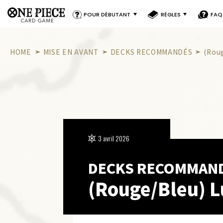
POUR DÉBUTANT
RÈGLES
FAQ
HOME
MISE EN AVANT
DECKS RECOMMANDÉS
(Rou
3 avril 2026
DECKS RECOMMAN
(Rouge/Bleu) L