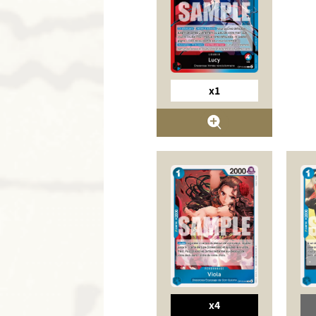
x1
x4