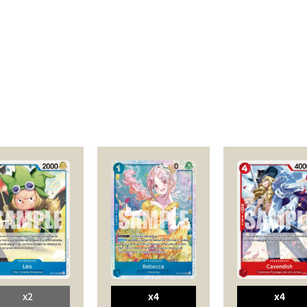
x2
x4
x4