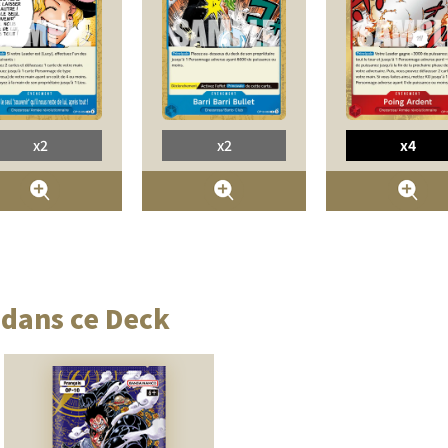
x2
x2
x4
 dans ce Deck