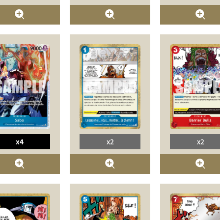
x4
x2
x2