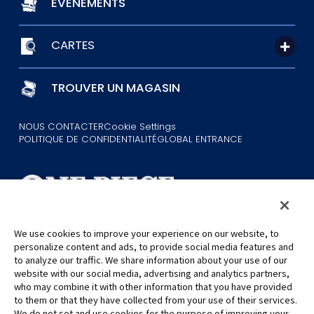
ÉVÉNEMENTS
CARTES
TROUVER UN MAGASIN
NOUS CONTACTER
Cookie Settings
POLITIQUE DE CONFIDENTIALITÉ
GLOBAL ENTRANCE
We use cookies to improve your experience on our website, to
personalize content and ads, to provide social media features and
©Eiichiro Oda/Shueisha
©Eiichiro Oda/Shueisha, Toei Animation
to analyze our traffic. We share information about your use of our
website with our social media, advertising and analytics partners,
who may combine it with other information that you have provided
Toutes les images, textes et données de ce site web ne peuvent être
to them or that they have collected from your use of their services.
reproduits sans autorisation.
We do not set and use cookies for the purpose of improving your