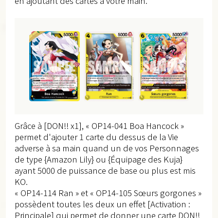
en ajoutant des cartes à votre main.
Grâce à [DON!! x1], « OP14-041 Boa Hancock »
permet d'ajouter 1 carte du dessus de la Vie
adverse à sa main quand un de vos Personnages
de type {Amazon Lily} ou {Équipage des Kuja}
ayant 5000 de puissance de base ou plus est mis
KO.
« OP14-114 Ran » et « OP14-105 Sœurs gorgones »
possèdent toutes les deux un effet [Activation :
Principale] qui permet de donner une carte DON!!