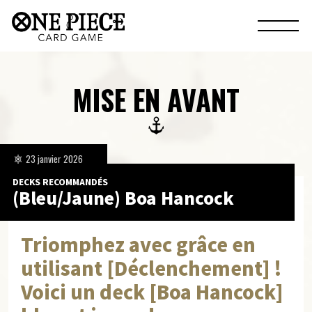
MISE EN AVANT
23 janvier 2026
DECKS RECOMMANDÉS
(Bleu/Jaune) Boa Hancock
Triomphez avec grâce en
utilisant [Déclenchement] !
Voici un deck [Boa Hancock]