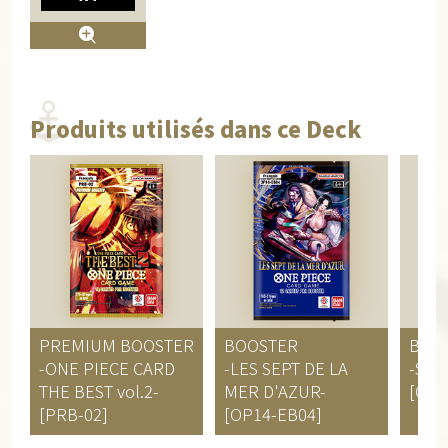
Produits utilisés dans ce Deck
PREMIUM BOOSTER
BOOSTER
BOO
-ONE PIECE CARD
-LES SEPT DE LA
-SUC
THE BEST vol.2-
MER D'AZUR-
[OP-
[PRB-02]
[OP14-EB04]