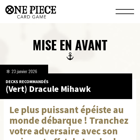
MISE EN AVANT
23 janvier 2026
DECKS RECOMMANDÉS
(Vert) Dracule Mihawk
Le plus puissant épéiste au
monde débarque ! Tranchez
votre adversaire avec son