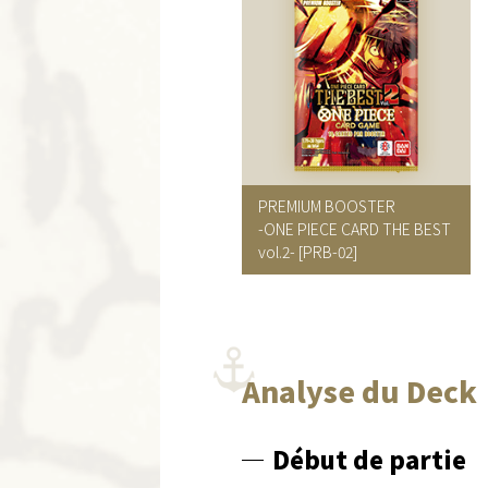
PREMIUM BOOSTER
-ONE PIECE CARD THE BEST
vol.2- [PRB-02]
Analyse du Deck
Début de partie