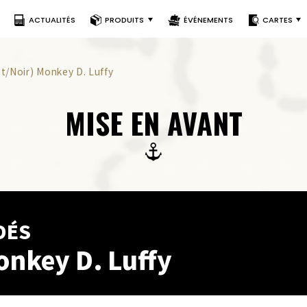
ACTUALITÉS
PRODUITS
ÉVÉNEMENTS
CARTES
et/Noir) Monkey D. Luffy
MISE EN AVANT
DÉS
onkey D. Luffy