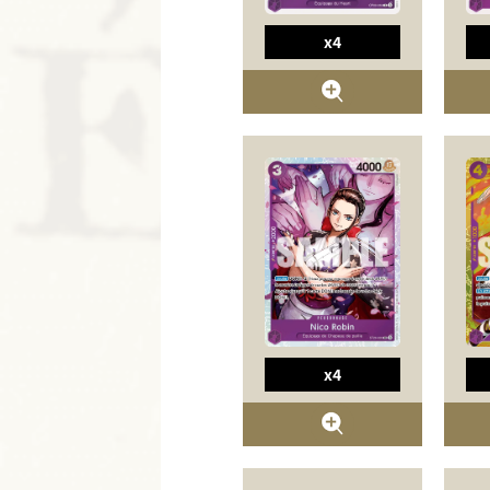
x4
x4