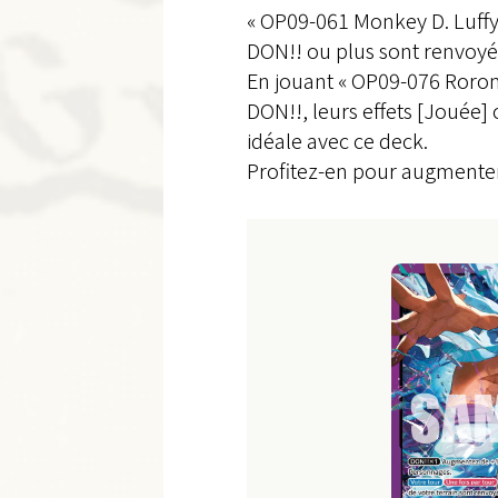
« OP09-061 Monkey D. Luffy
DON!! ou plus sont renvoyée
En jouant « OP09-076 Roron
DON!!, leurs effets [Jouée] 
idéale avec ce deck.
Profitez-en pour augmenter