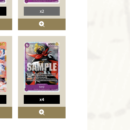
x2
x4