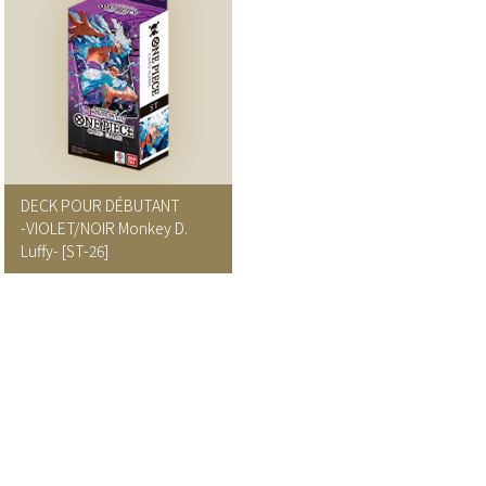
DECK POUR DÉBUTANT
-VIOLET/NOIR Monkey D.
Luffy- [ST-26]