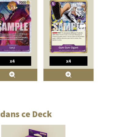
x4
x4
 dans ce Deck