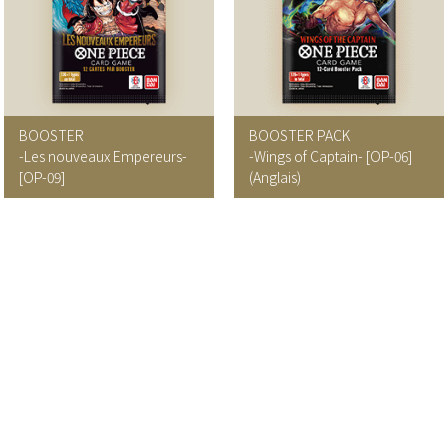
BOOSTER
BOOSTER PACK
-Les nouveaux Empereurs-
-Wings of Captain-
[OP-06]
[OP-09]
(Anglais)