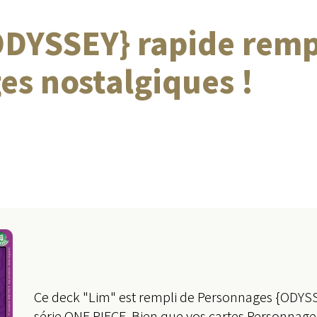
ODYSSEY} rapide remp
s nostalgiques !
Ce deck "Lim" est rempli de Personnages {ODYSSE
série ONE PIECE. Bien que vos cartes Personnage