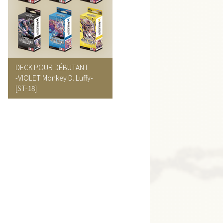
DECK POUR DÉBUTANT
-VIOLET Monkey D. Luffy-
[ST-18]