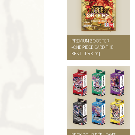
PREMIUM BOOSTER
-ONE PIECE CARD THE
BEST-
[PRB-01]
DECK POUR DÉBUTANT