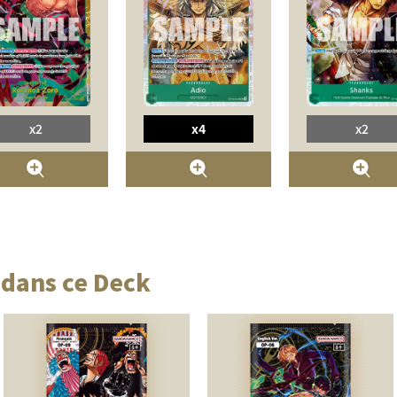
x2
x4
x2
 dans ce Deck