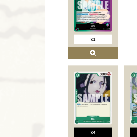
x1
x4