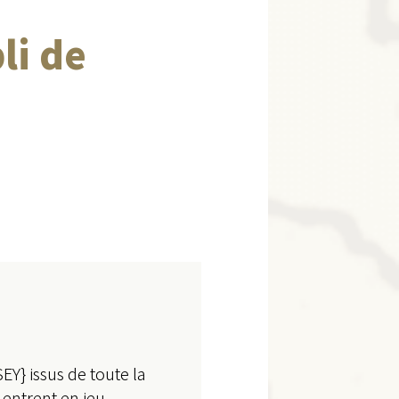
li de
Y} issus de toute la
 entrent en jeu