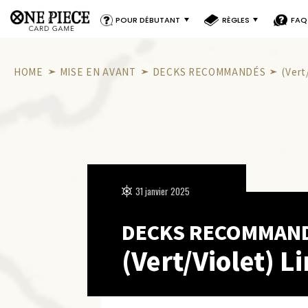
POUR DÉBUTANT
RÈGLES
FAQ
HOME
MISE EN AVANT
DECKS RECOMMANDÉS
(Vert
31 janvier 2025
DECKS RECOMMAN
(Vert/Violet) L