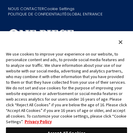
NOUS CONTACTER
Cookie Settings
POLITIQUE DE CONFIDENTIALITÉ
GLOBAL ENTRANCE
We use cookies to improve your experience on our website, to
personalize content and ads, to provide social media features and
©Eiichiro Oda/Shueisha
©Eiichiro Oda/Shueisha, Toei Animation
to analyze our traffic. We share information about your use of our
website with our social media, advertising and analytics partners,
who may combine it with other information that you have provided
Toutes les images, textes et données de ce site web ne peuvent être
to them or that they have collected from your use of their services.
reproduits sans autorisation.
We do not set and use cookies for the purpose of improving your
Veuillez noter que les images utilisées sur ce site peuvent différer du
website experience or advertisement or social media features or
produit final, car celui-ci est encore en cours de développement.
web access analytics for our users under 16 years of age. Please
click “Reject All Cookies” if you are below the age of 16. Please click
*Apple et le logo Apple sont des marques commerciales d'Apple
“Accept All Cookies” if you are 16 years of age or older, and accept
Inc. en Amérique du Nord ou dans la région concernée. App Store
all cookies. To customize your cookie settings, please click “Cookie
est une marque de service d'Apple Inc.
Settings”.
Privacy Policy
*Google Play et le logo Google Play sont des marques commerciales
ou des marques déposées de Google LLC.