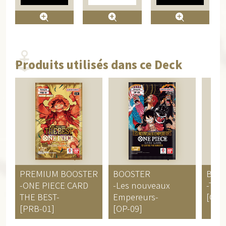
Produits utilisés dans ce Deck
PREMIUM BOOSTER
BOOSTER
BOO
-ONE PIECE CARD
-Les nouveaux
-Two
THE BEST-
Empereurs-
[OP-0
[PRB-01]
[OP-09]