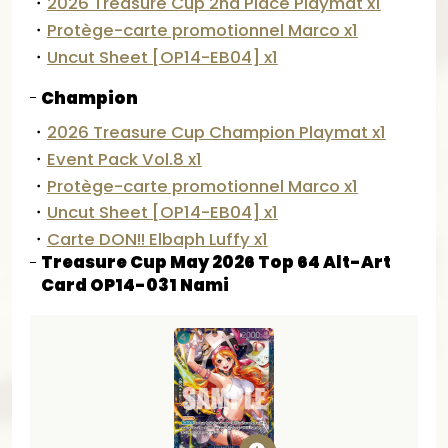
・
2026 Treasure Cup 2nd Place Playmat x1
・
Protège-carte promotionnel Marco x1
・
Uncut Sheet [OP14-EB04] x1
Champion
・
2026 Treasure Cup Champion Playmat x1
・
Event Pack Vol.8 x1
・
Protège-carte promotionnel Marco x1
・
Uncut Sheet [OP14-EB04] x1
・
Carte DON!! Elbaph Luffy x1
Treasure Cup May 2026 Top 64 Alt-Art
Card OP14-031 Nami