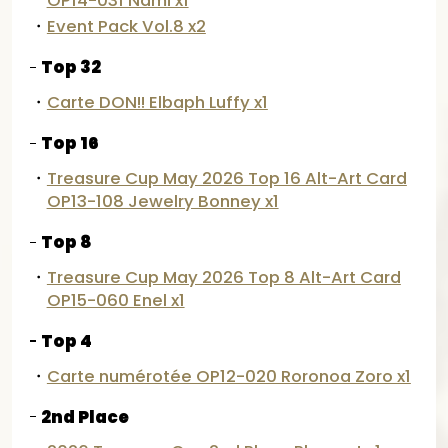
・
Event Pack Vol.8 x2
Top 32
・
Carte DON!! Elbaph Luffy x1
Top 16
・
Treasure Cup May 2026 Top 16 Alt-Art Card
OP13-108 Jewelry Bonney x1
Top 8
・
Treasure Cup May 2026 Top 8 Alt-Art Card
OP15-060 Enel x1
Top 4
・
Carte numérotée OP12-020 Roronoa Zoro x1
2nd Place