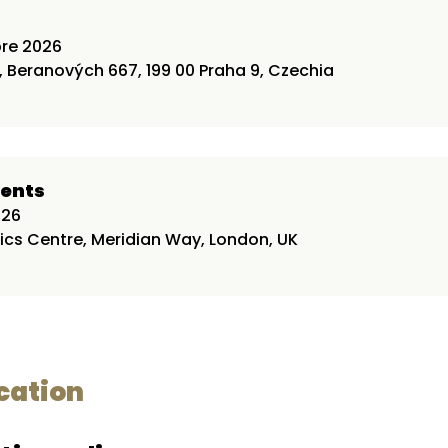
bre 2026
, Beranových 667, 199 00 Praha 9, Czechia
vents
026
etics Centre, Meridian Way, London, UK
cation