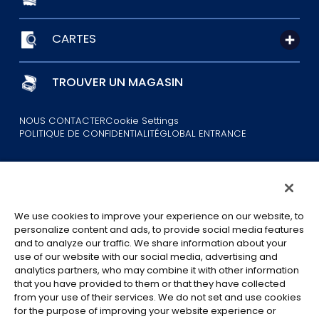
CARTES
TROUVER UN MAGASIN
NOUS CONTACTER
Cookie Settings
POLITIQUE DE CONFIDENTIALITÉ
GLOBAL ENTRANCE
We use cookies to improve your experience on our website, to
personalize content and ads, to provide social media features
and to analyze our traffic. We share information about your
©Eiichiro Oda/Shueisha
©Eiichiro Oda/Shueisha, Toei Animation
use of our website with our social media, advertising and
analytics partners, who may combine it with other information
that you have provided to them or that they have collected
Toutes les images, textes et données de ce site web ne peuvent être
from your use of their services. We do not set and use cookies
reproduits sans autorisation.
for the purpose of improving your website experience or
Veuillez noter que les images utilisées sur ce site peuvent différer du