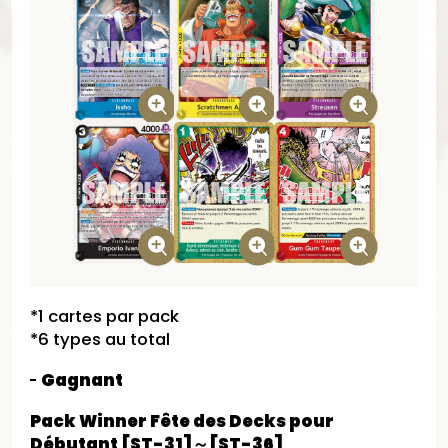
*1 cartes par pack
*6 types au total​
Gagnant
Pack Winner Fête des Decks pour
Débutant [ST-31]～[ST-36]