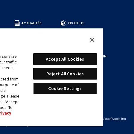
ACTUALITÉS
PRODUITS
TOUS LES PRODUITS
DECKS
BOOSTERS
AUTRE
rsonalize
CARTES
TROUVER UN MAGASIN
Accept All Cookies
r traffic.
TROUVER DES CARTES
al media,
DECKS RECOMMANDÉS
Reject All Cookies
lected from
 purpose of
Cookie Settings
edia
NCE
age. Please
ick “Accept
kies. To
utorisation.
rivacy
 car celui-ci est encore en cours de développement.
 Nord ou dans la région concernée. App Store est une marque de service d'Apple Inc.
s déposées de Google LLC.