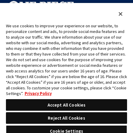
We use cookies to improve your experience on our website, to
personalize content and ads, to provide social media features and
©Eiichiro Oda/Shueisha
©Eiichiro Oda/Shueisha, Toei Animation
to analyze our traffic. We share information about your use of our
website with our social media, advertising and analytics partners,
who may combine it with other information that you have provided
Toutes les images, textes et données de ce site web ne peuvent être
to them or that they have collected from your use of their services.
reproduits sans autorisation.
We do not set and use cookies for the purpose of improving your
Veuillez noter que les images utilisées sur ce site peuvent différer du
website experience or advertisement or social media features or
produit final, car celui-ci est encore en cours de développement.
web access analytics for our users under 16 years of age. Please
click “Reject All Cookies” if you are below the age of 16. Please click
*Apple et le logo Apple sont des marques commerciales d'Apple
“Accept All Cookies” if you are 16 years of age or older, and accept
Inc. en Amérique du Nord ou dans la région concernée. App Store
all cookies. To customize your cookie settings, please click “Cookie
est une marque de service d'Apple Inc.
Settings”.
Privacy Policy
*Google Play et le logo Google Play sont des marques commerciales
ou des marques déposées de Google LLC.
Accept All Cookies
Reject All Cookies
Cookie Settings