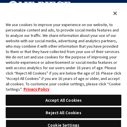
We use cookies to improve your experience on our website, to
©Eiichiro Oda/Shueisha
personalize content and ads, to provide social media features and
©Eiichiro Oda/Shueisha, Toei Animation
to analyze our traffic. We share information about your use of our
website with our social media, advertising and analytics partners,
who may combine it with other information that you have provided
Toutes les images, textes et données de ce site web ne peuvent être
to them or that they have collected from your use of their services.
reproduits sans autorisation.
We do not set and use cookies for the purpose of improving your
Veuillez noter que les images utilisées sur ce site peuvent différer du
website experience or advertisement or social media features or
produit final, car celui-ci est encore en cours de développement.
web access analytics for our users under 16 years of age. Please
click “Reject All Cookies” if you are below the age of 16. Please click
*Apple et le logo Apple sont des marques commerciales d'Apple
“Accept All Cookies” if you are 16 years of age or older, and accept
Inc. en Amérique du Nord ou dans la région concernée. App Store
all cookies. To customize your cookie settings, please click “Cookie
est une marque de service d'Apple Inc.
Settings”.
Privacy Policy
*Google Play et le logo Google Play sont des marques commerciales
ou des marques déposées de Google LLC.
Accept All Cookies
Reject All Cookies
Cookie Settings