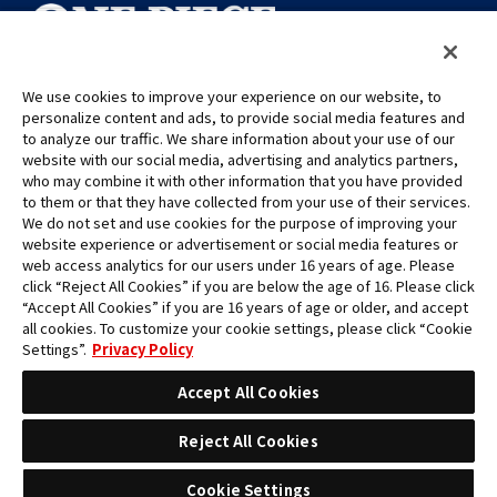
We use cookies to improve your experience on our website, to
©Eiichiro Oda/Shueisha
personalize content and ads, to provide social media features and
©Eiichiro Oda/Shueisha, Toei Animation
to analyze our traffic. We share information about your use of our
website with our social media, advertising and analytics partners,
who may combine it with other information that you have provided
Toutes les images, textes et données de ce site web ne peuvent être
to them or that they have collected from your use of their services.
reproduits sans autorisation.
We do not set and use cookies for the purpose of improving your
Veuillez noter que les images utilisées sur ce site peuvent différer du
website experience or advertisement or social media features or
produit final, car celui-ci est encore en cours de développement.
web access analytics for our users under 16 years of age. Please
click “Reject All Cookies” if you are below the age of 16. Please click
*Apple et le logo Apple sont des marques commerciales d'Apple
“Accept All Cookies” if you are 16 years of age or older, and accept
Inc. en Amérique du Nord ou dans la région concernée. App Store
all cookies. To customize your cookie settings, please click “Cookie
est une marque de service d'Apple Inc.
Settings”.
Privacy Policy
*Google Play et le logo Google Play sont des marques commerciales
ou des marques déposées de Google LLC.
Accept All Cookies
Reject All Cookies
Cookie Settings