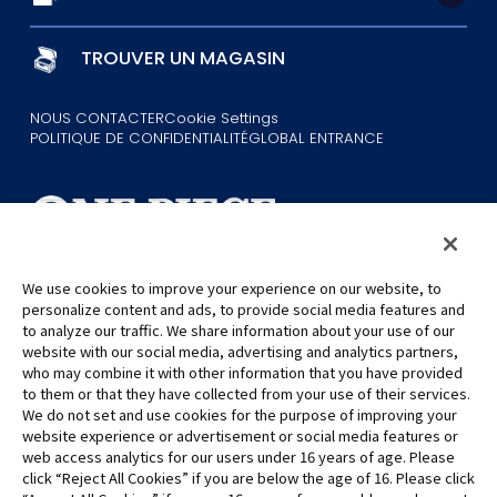
TROUVER UN MAGASIN
NOUS CONTACTER
Cookie Settings
POLITIQUE DE CONFIDENTIALITÉ
GLOBAL ENTRANCE
We use cookies to improve your experience on our website, to
personalize content and ads, to provide social media features and
©Eiichiro Oda/Shueisha
©Eiichiro Oda/Shueisha, Toei Animation
to analyze our traffic. We share information about your use of our
website with our social media, advertising and analytics partners,
who may combine it with other information that you have provided
Toutes les images, textes et données de ce site web ne peuvent être
to them or that they have collected from your use of their services.
reproduits sans autorisation.
We do not set and use cookies for the purpose of improving your
Veuillez noter que les images utilisées sur ce site peuvent différer du
website experience or advertisement or social media features or
produit final, car celui-ci est encore en cours de développement.
web access analytics for our users under 16 years of age. Please
click “Reject All Cookies” if you are below the age of 16. Please click
*Apple et le logo Apple sont des marques commerciales d'Apple